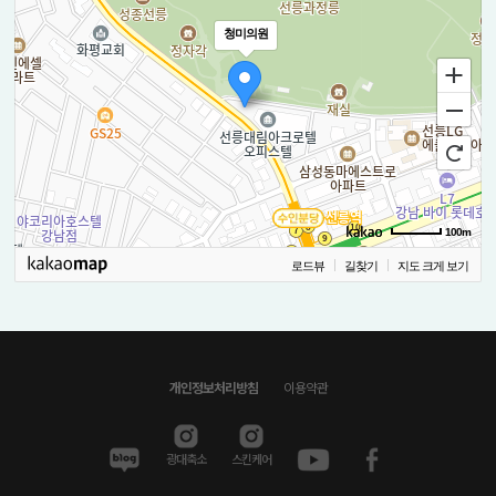
청미의원
100m
로드뷰
길찾기
지도 크게 보기
개인정보처리방침
이용약관
광대축소
스킨케어