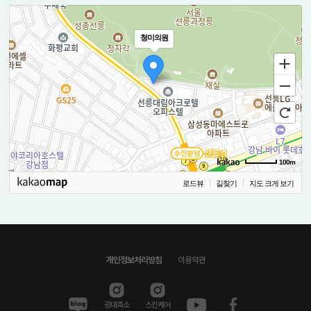
청미의원
100m
로드뷰
길찾기
지도 크게 보기
개인정보처리방침
이용약관
광대축소
스킨케어